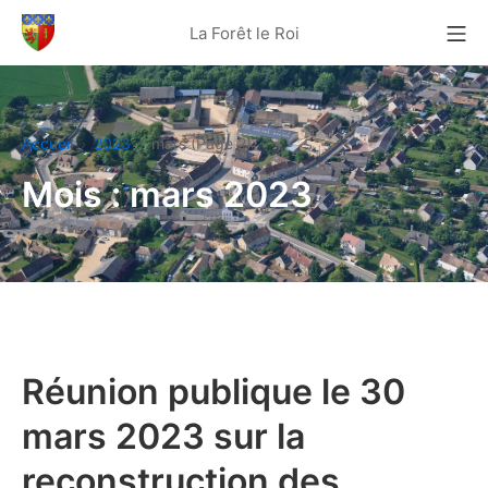
Aller
Me
La Forêt le Roi
au
La Forêt Le Roi
contenu
Accueil
2023
mars (Page 2)
Mois :
mars 2023
Réunion publique le 30
mars 2023 sur la
reconstruction des