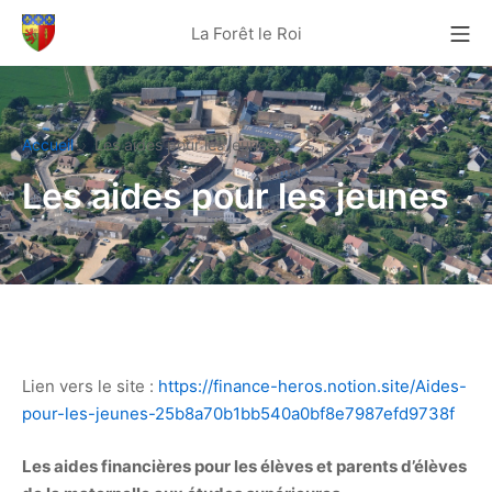
Aller
Me
La Forêt le Roi
au
La Forêt Le Roi
contenu
Accueil
Les aides pour les jeunes
Les aides pour les jeunes
Lien vers le site :
https://finance-heros.notion.site/Aides-
pour-les-jeunes-25b8a70b1bb540a0bf8e7987efd9738f
Les aides financières pour les élèves et parents d’élèves