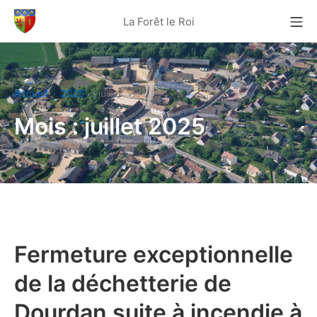
Aller
Me
La Forêt le Roi
au
La Forêt Le Roi
contenu
Accueil
2025
juillet
Mois :
juillet 2025
Fermeture exceptionnelle
de la déchetterie de
Dourdan suite à incendie à