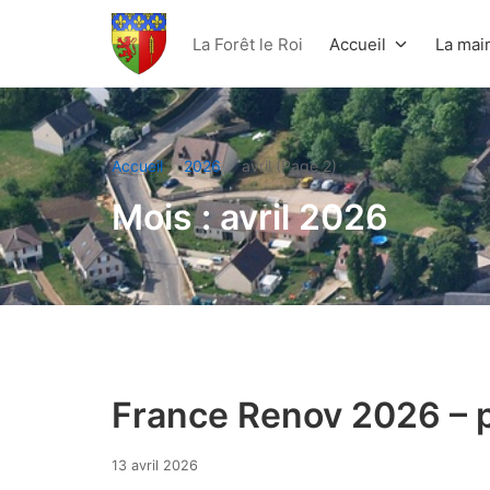
Aller
au
La Forêt le Roi
Accueil
La mair
contenu
La Forêt Le Roi
Accueil
2026
avril (Page 2)
Mois :
avril 2026
France Renov 2026 – 
13
13 avril 2026
avril