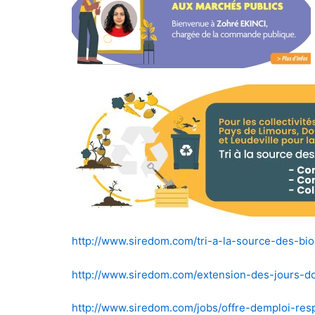
http://www.siredom.com/tri-a-la-source-des-bi
http://www.siredom.com/extension-des-jours-d
http://www.siredom.com/jobs/offre-demploi-re