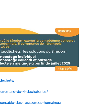
odechets/
ouverture-de-4-decheteries/
sponsable-des-ressources-humaines/