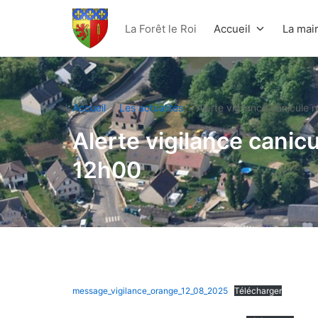
Aller
au
La Forêt le Roi
Accueil
La mair
contenu
La Forêt Le Roi
Accueil
Les actualités
Alerte vigilance canicule
Alerte vigilance canic
12h00
message_vigilance_orange_12_08_2025
Télécharger