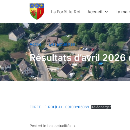
Aller
au
La Forêt le Roi
Accueil
La mair
contenu
La Forêt Le Roi
Accueil
Les actualités
Résultats d’avril 2026 de l’
Résultats d’avril 2026 d
FORET-LE-ROI (LA) – 09100206068
Télécharger
Posted in
Les actualités
•