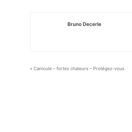
Bruno Decerle
Navigation
« Canicule – fortes chaleurs – Protégez-vous
de
l’article