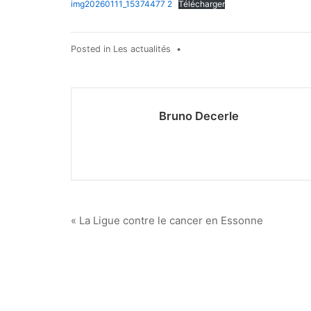
img20260111_15374477 2
Télécharger
Posted in
Les actualités
•
Bruno Decerle
Navigation
« La Ligue contre le cancer en Essonne
de
l’article