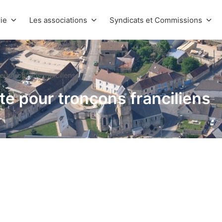
ie
Les associations
Syndicats et Commissions
our tronçons franciliens
te pour tronçons franciliens