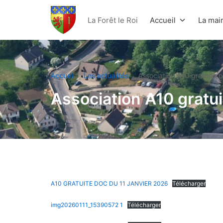
Aller
au
La Forêt le Roi
Accueil
La mair
contenu
La Forêt Le Roi
Accueil
Les actualités
Association A10 gratuite p
Association A10 gratui
A10 GRATUITE DOC DU 11 JANVIER 2026
Télécharger
img20260111_15390572 1
Télécharger