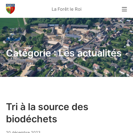
Aller
Me
La Forêt le Roi
au
La Forêt Le Roi
contenu
Accueil
Les actualités (Page 29)
Catégorie :
Les actualités
Tri à la source des
biodéchets
20
20 décembre 2023