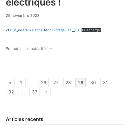
électriques !
29
29 novembre 2023
novembre
2023
ZOOM_insert-bulletins-MonPilotageElec__V3
Télécharger
Posted in
Les actualités
•
Pagination
«
1
…
26
27
28
29
30
31
des
32
…
37
»
publications
Articles récents